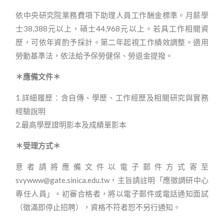
依中央研究院業務費項下助理人員工作酬金標準。月薪學
士38,388元以上，碩士44,968元以上。若具工作相關資
歷，可依年資酌予採計。第二年起視工作績效調整。適用
勞動基準法，依法給予保勞健保、勞退金提撥。
＊應備文件＊
1.詳細履歷：含自傳、學歷、工作經歷及相關研究與實務
經驗說明
2.最高學歷證明影本及成績單影本
＊受理方式＊
意者請將應備文件以電子郵件方式寄至
svywww@gate.sinica.edu.tw
，主旨請註明「應徵調研中心
專任人員」。初審合格者，將以電子郵件或電話通知面試
（徵滿即停止招聘），資格不符者恕不另行通知。