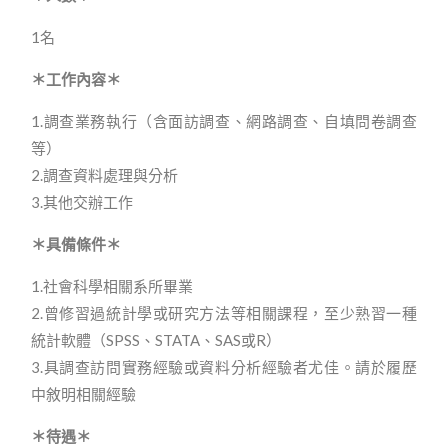
1名
＊工作內容＊
1.調查業務執行（含面訪調查、網路調查、自填問卷調查
等）
2.調查資料處理與分析
3.其他交辦工作
＊具備條件＊
1.社會科學相關系所畢業
2.曾修習過統計學或研究方法等相關課程，至少熟習一種
統計軟體（SPSS、STATA、SAS或R）
3.具調查訪問實務經驗或資料分析經驗者尤佳。請於履歷
中敘明相關經驗
＊待遇＊