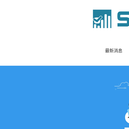
略
過
內
容
SROD
最新消息