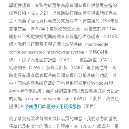
學術性調查，並致力於蒐集高品質調查資料與發展先進的
調查技術。成立之初，以協助執行面訪調查與電話調查為
主，而為了強化資料蒐集品質及效率，調查組於1996年建
置電訪室、2007年添置網路調查系統，而後更於2011年
開始以平板電腦搭配面訪調查系統進行面訪調查。2012年
起，我們自行開發多模式調查訪問系統（multi-mode
computer-assisted interviewing system，簡稱CAI系
統），除了內含面訪調查（CAPI）、電話調查（CATI）、
網路調查（CAWI）及錄音評核（CARI）等系統之外，同
時也具有調查儀表板系統及調查資料分析系統的功能。其
中，面訪調查系統搭載的面訪員系統適用於Windows與
Android作業系統；而網路調查系統則支援響應式網頁設計
的功能（responsive web design，RWD）。此外，我們也
提供
CAI系統應用軟體的使用授權服務
（租賃）。
為了落實持續改善調查資料品質的理念，我們致力於發展
標準化及制度化的調查工作程序，並自2005年起導入「電