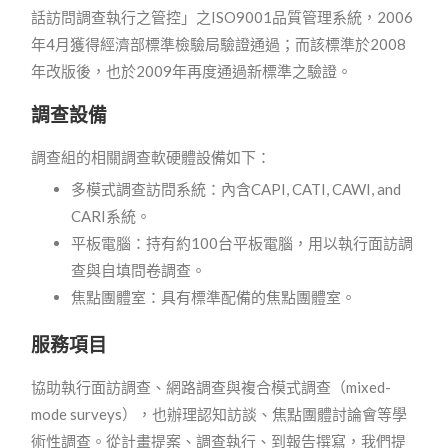
話訪問調查執行之管控」之ISO9001品質管理系統，2006
年4月獲得經濟部標準檢驗局驗證通過；而該標準於2008
年改版後，也於2009年再度通過新標準之驗證。
調查設備
調查組的相關調查軟硬體設備如下：
多模式調查訪問系統：內含CAPI, CATI, CAWI, and
CARI系統。
平板電腦：持有約100台平板電腦，用以執行面訪調
查與自填問卷調查。
焦點團體室：具有標準配備的焦點團體室。
服務項目
協助執行面訪調查、網路調查與複合模式調查（mixed-
mode surveys），也辦理認知訪談、焦點團體討論會等學
術性調查。從計畫提案、調查執行、到報告撰寫，我們提